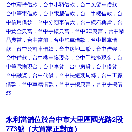
台中薪轉借款，台中小額借款，台中免留車借款，
台中筆電借款，台中電腦借款，台中手機借款，台
中信用借款，台中分期車借款，台中鑽石典當，台
中黃金典當，台中手錶典當，台中3C典當，台中精
品典當，台中當舖，台中汽車借款，台中機車借
款，台中公司車借款，台中房地二胎，台中借錢，
台中借款，台中機車換現金，台中手機換現金，台
中筆電換現金，台中車貸，台中房貸，台中借貸，
台中融資，台中代償，台中長短期周轉，台中工廠
借款，台中軍職借款，台中手機典當，台中手機借
錢
永利當舖位於台中市大里區國光路2段
773號（大買家正對面）