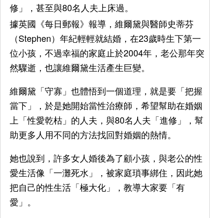
修」，甚至與80名人夫上床過。
據英國《每日郵報》報導，維爾黛與醫師史蒂芬
（Stephen）年紀輕輕就結婚，在23歲時生下第一
位小孩，不過幸福的家庭止於2004年，老公那年突
然驟逝，也讓維爾黛生活產生巨變。
維爾黛「守寡」也體悟到一個道理，就是要「把握
當下」，於是她開始當性治療師，希望幫助在婚姻
上「性愛乾枯」的人夫，與80名人夫「進修」，幫
助更多人用不同的方法找回對婚姻的熱情。
她也說到，許多女人婚後為了顧小孩，與老公的性
愛生活像「一灘死水」，被家庭瑣事綁住，因此她
把自己的性生活「極大化」，教導大家要「有
愛」。