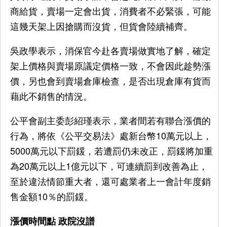
商給貨，賣場一定會出貨，消費者不必緊張，可能
這幾天架上因搶購而沒貨，但貨會陸續補齊。
吳政學表示，消保官今赴各賣場做實地了解，確定
架上價格與賣場原議定價格一致，不會因此趁勢漲
價，另也會到賣場倉庫檢查，是否出現倉庫有貨而
藉此不銷售的情況。
公平會副主委彭紹瑾表示，業者間若有聯合漲價的
行為，將依《公平交易法》處新台幣10萬元以上，
5000萬元以下罰鍰，若遭罰仍未改正，罰鍰將加重
為20萬元以上1億元以下，可連續罰到改善為止，
至於違法情節重大者，還可處業者上一會計年度銷
售金額10％的罰鍰。
漲價時間點 政院沒譜