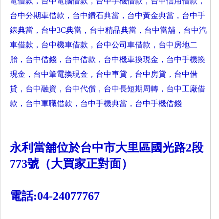
電借款，台中電腦借款，台中手機借款，台中信用借款，
台中分期車借款，台中鑽石典當，台中黃金典當，台中手
錶典當，台中3C典當，台中精品典當，台中當舖，台中汽
車借款，台中機車借款，台中公司車借款，台中房地二
胎，台中借錢，台中借款，台中機車換現金，台中手機換
現金，台中筆電換現金，台中車貸，台中房貸，台中借
貸，台中融資，台中代償，台中長短期周轉，台中工廠借
款，台中軍職借款，台中手機典當，台中手機借錢
永利當舖位於台中市大里區國光路2段
773號（大買家正對面）
電話:04-24077767