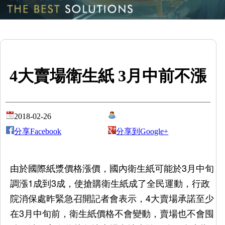
4大賣場衛生紙 3月中前不漲
2018-02-26
分享Facebook
分享到Google+
由於國際紙漿價格漲價，國內衛生紙可能於3月中旬
調漲1成到3成，使搶購衛生紙成了全民運動，行政
院消保處昨緊急召開記者會表示，4大賣場承諾至少
在3月中旬前，衛生紙價格不會變動，賣場也不會囤