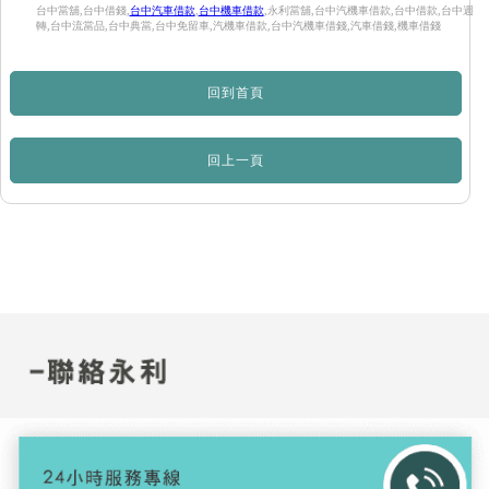
台中當舖,台中借錢,
台中汽車借款
,
台中機車借款
,永利當舖,台中汽機車借款,台中借款,台中週
轉,台中流當品,台中典當,台中免留車,汽機車借款,台中汽機車借錢,汽車借錢,機車借錢
回到首頁
回上一頁