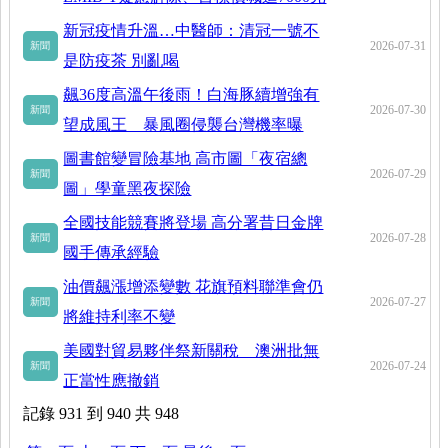
新冠疫情升溫…中醫師：清冠一號不
2026-07-31
新聞
是防疫茶 別亂喝
飆36度高溫午後雨！白海豚續增強有
2026-07-30
新聞
望成風王 暴風圈侵襲台灣機率曝
圖書館變冒險基地 高市圖「夜宿總
2026-07-29
新聞
圖」學童黑夜探險
全國技能競賽將登場 高分署昔日金牌
2026-07-28
新聞
國手傳承經驗
油價飆漲增添變數 花旗預料聯準會仍
2026-07-27
新聞
將維持利率不變
美國對貿易夥伴祭新關稅 澳洲批無
2026-07-24
新聞
正當性應撤銷
記錄 931 到 940 共 948