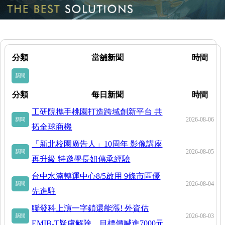
分類
當舖新聞
時間
新聞
分類
每日新聞
時間
工研院攜手桃園打造跨域創新平台 共
2026-08-06
新聞
拓全球商機
「新北校園廣告人」10周年 影像講座
2026-08-05
新聞
再升級 特邀學長姐傳承經驗
台中水湳轉運中心8/5啟用 9條市區優
2026-08-04
新聞
先進駐
聯發科上演一字鎖還能漲! 外資估
2026-08-03
新聞
EMIB-T疑慮解除、目標價喊進7000元