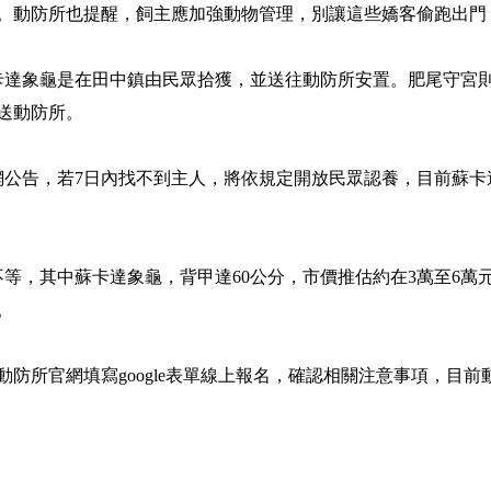
。動防所也提醒，飼主應加強動物管理，別讓這些嬌客偷跑出門
卡達象龜是在田中鎮由民眾拾獲，並送往動防所安置。肥尾守宮
送動防所。
公告，若7日內找不到主人，將依規定開放民眾認養，目前蘇卡達
，其中蘇卡達象龜，背甲達60公分，市價推估約在3萬至6萬元間；肥
。
防所官網填寫google表單線上報名，確認相關注意事項，目