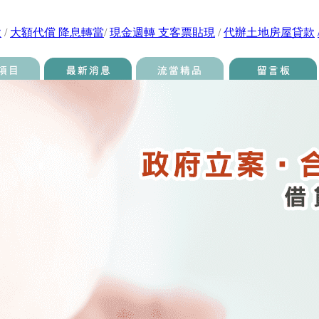
款
/
大額代償 降息轉當
/
現金週轉 支客票貼現
/
代辦土地房屋貸款