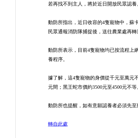
若再找不到主人，將於近日開放民眾認養
動防所指出，近日收容的4隻寵物中，蘇
民眾通報消防隊捕捉後，送往農業處再轉
動防所表示，目前4隻寵物均已按流程上網
養程序。
據了解，這4隻寵物的身價從千元至萬元不等
元間；黑王蛇市價約3500元至4500元不等
動防所也提醒，如有意願認養者必須先至動
轉自此處