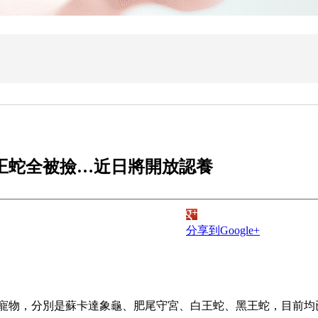
王蛇全被撿…近日將開放認養
分享到Google+
寵物，分別是蘇卡達象龜、肥尾守宮、白王蛇、黑王蛇，目前均