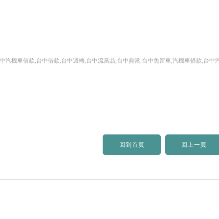
台中汽機車借款,台中借款,台中週轉,台中流當品,台中典當,台中免留車,汽機車借款,台中
回到首頁
回上一頁