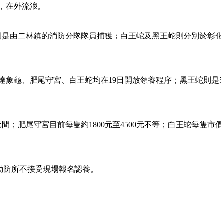
，在外流浪。
則是由二林鎮的消防分隊隊員捕獲；白王蛇及黑王蛇則分別於彰
象龜、肥尾守宮、白王蛇均在19日開放領養程序；黑王蛇則是5
尾守宮目前每隻約1800元至4500元不等；白王蛇每隻市價30
前動防所不接受現場報名認養。